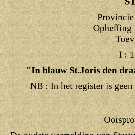
S
Provincie
Opheffing
Toev
I : 
"In blauw St.Joris den dra
NB : In het register is geen
Oorspro