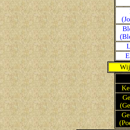
(Jo
Bl
(Bl
L
E
Wij
Ke
Ge
(Ge
Ge
(Po