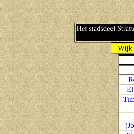
Het stadsdeel Strat
Wijk 
R
El
Tui
(Jo