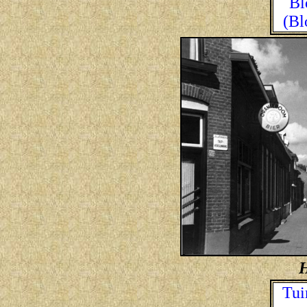
Bl
(Bl
H
Tui