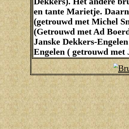
Dekkers). Het andere br
en tante Marietje. Daarn
(getrouwd met Michel Sm
(Getrouwd met Ad Boerd
Janske Dekkers-Engelen 
Engelen ( getrouwd met 