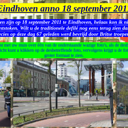
Eindhoven anno 18 september 201
n zijn op 18 september 2011 te Eindhoven, helaas kon ik niet
tstoken. Wilt u de traditionele defilé nog eens terug zien 
cies op deze dag 67 geleden werd bevrijd door Britse troepen
st met uw muis over één van de onderstaande wazige foto's, als de des
icht kunt u klikken op de desbetreffende foto, vervolgens krijgt u de fo
groter formaat te zien.