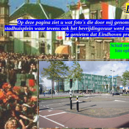
Op deze pagina ziet u wat foto's die door mij genome
stadhuisplein waar tevens ook het bevrijdingsvuur werd on
te genieten dat Eindhoven pre
Schuif eer
foto opl