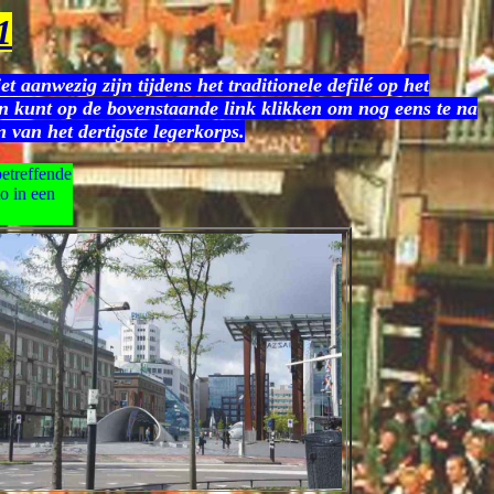
1
 aanwezig zijn tijdens het traditionele defilé op het
dan kunt op de bovenstaande link klikken om nog eens te na
 van het dertigste legerkorps.
betreffende
to in een